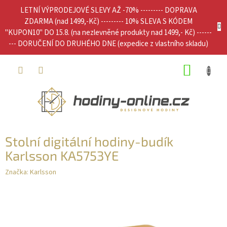
Přejít
LETNÍ VÝPRODEJOVÉ SLEVY AŽ -70% --------- DOPRAVA
na
ZDARMA (nad 1499,-Kč) --------- 10% SLEVA S KÓDEM
obsah
"KUPON10" DO 15.8. (na nezlevněné produkty nad 1499,- Kč) ------
--- DORUČENÍ DO DRUHÉHO DNE (expedice z vlastního skladu)
NÁKUP
KOŠÍK
Stolní digitální hodiny-budík
Karlsson KA5753YE
Značka:
Karlsson