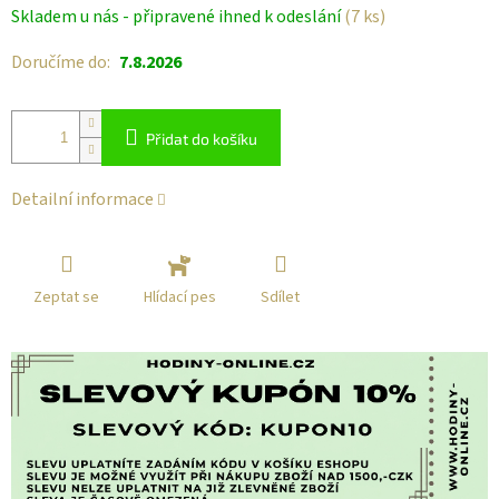
Měrná
Skladem u nás - připravené ihned k odeslání
(7 ks)
cena:
Doručíme do:
7.8.2026
Přidat do košíku
Detailní informace
Zeptat se
Sdílet
Hlídací pes