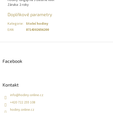
Záruka: 2 roky
Doplňkové parametry
Kategorie
:
Stolní hodiny
EAN
:
8714302656200
Z
á
p
a
Facebook
t
í
Kontakt
info
@
hodiny-online.cz
+420 722 255 108
hodiny.online.cz