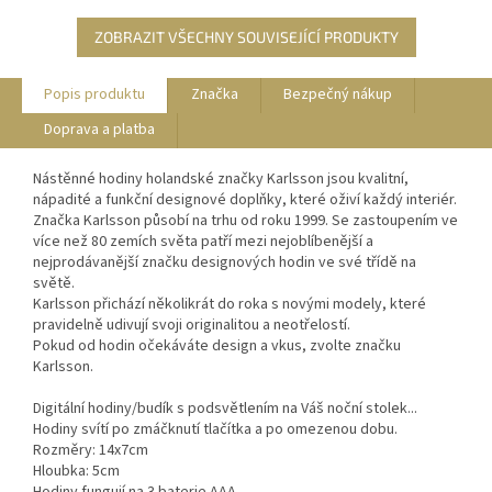
ZOBRAZIT VŠECHNY SOUVISEJÍCÍ PRODUKTY
Popis produktu
Značka
Bezpečný nákup
Doprava a platba
Nástěnné hodiny holandské značky Karlsson jsou kvalitní,
nápadité a funkční designové doplňky, které oživí každý interiér.
Značka Karlsson působí na trhu od roku 1999. Se zastoupením ve
více než 80 zemích světa patří mezi nejoblíbenější a
nejprodávanější značku designových hodin ve své třídě na
světě.
Karlsson přichází několikrát do roka s novými modely, které
pravidelně udivují svoji originalitou a neotřelostí.
Pokud od hodin očekáváte design a vkus, zvolte značku
Karlsson.
Digitální hodiny/budík s podsvětlením na Váš noční stolek...
Hodiny svítí po zmáčknutí tlačítka a po omezenou dobu.
Rozměry: 14x7cm
Hloubka: 5cm
Hodiny fungují na 3 baterie AAA