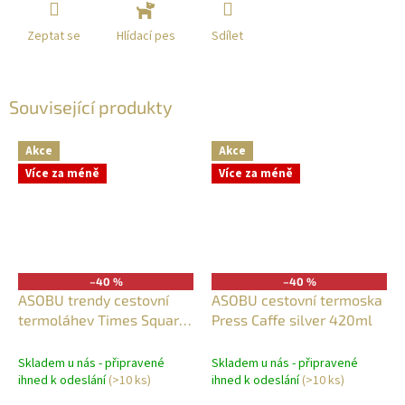
Zeptat se
Sdílet
Hlídací pes
Související produkty
Akce
Akce
Více za méně
Více za méně
–40 %
–40 %
ASOBU trendy cestovní
ASOBU cestovní termoska
termoláhev Times Square
Press Caffe silver 420ml
nerez 450ml
Skladem u nás - připravené
Skladem u nás - připravené
ihned k odeslání
(>10 ks)
ihned k odeslání
(>10 ks)