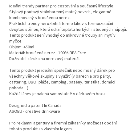
Ideální trendy partner pro cestování a současný lifestyle.
Stylový poutavý stálobarevný matný povrch, elegantně
kombinovaný s broušenou nerezi.
Praktická trendy nerozbitná termo láhev s termoizolační
dvojitou stěnou, která udrží teplotu horkých i studených nápojů.
Tento produkt není vhodný do mikrovlné trouby ani mytí v
myčce.
Objem: 450ml
​Materiál: broušená nerez - 100% BPA Free
​Doživotní záruka na nerezový materiál.
Tento produkt je ideální společník nebo možný dárek pro
všechny věkové skupiny a využití (v barech a pro párty,
cattering, BBQ, pláže, camping, bazény, turistika, domácí
pohoda....)
Každá láhev je balená samostatně v dárkovém boxu.
Designed a patent In Canada
ASOBU - creative drinkware
Pro reklamní agentury a firemní zákazníky možnost dodání
tohoto produktu s vlastním logem.