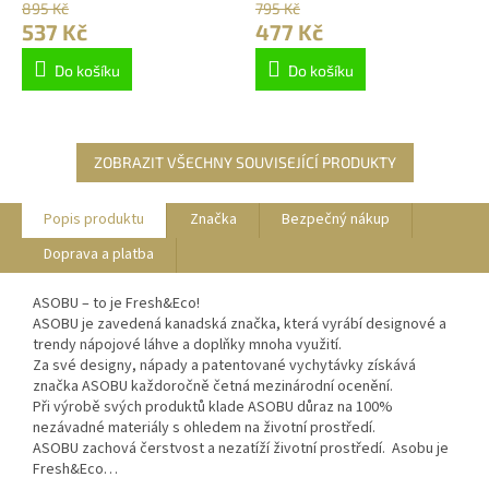
895 Kč
795 Kč
537 Kč
477 Kč
Do košíku
Do košíku
ZOBRAZIT VŠECHNY SOUVISEJÍCÍ PRODUKTY
Popis produktu
Značka
Bezpečný nákup
Doprava a platba
ASOBU – to je Fresh&Eco!
ASOBU je zavedená kanadská značka, která vyrábí designové a
trendy nápojové láhve a doplňky mnoha využití.
Za své designy, nápady a patentované vychytávky získává
značka ASOBU každoročně četná mezinárodní ocenění.
Při výrobě svých produktů klade ASOBU důraz na 100%
nezávadné materiály s ohledem na životní prostředí.
ASOBU zachová čerstvost a nezatíží životní prostředí. Asobu je
Fresh&Eco…