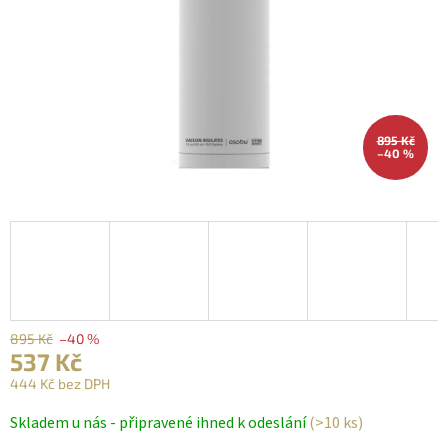
895 Kč
–40 %
895 Kč
–40 %
537 Kč
444 Kč bez DPH
Měrná
Skladem u nás - připravené ihned k odeslání
(>10 ks)
cena: