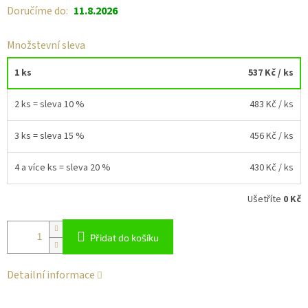
Doručíme do:
11.8.2026
Množstevní sleva
1 ks
537 Kč
/ ks
2 ks = sleva 10 %
483 Kč
/ ks
3 ks = sleva 15 %
456 Kč
/ ks
4 a více ks = sleva 20 %
430 Kč
/ ks
Ušetříte
0 Kč
Přidat do košíku
Detailní informace