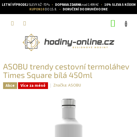
LETNÍ VÝPRODEJ
SLEVY AŽ -70 %
•
DOPRAVA ZDARMA
nad 1 499 Kč
•
10% SLEVA S KÓDEM
KUPON10
DO 15. 8.
•
DORUČENÍ DO DRUHÉHO DNE
Přejít
NÁKUP
na
obsah
KOŠÍK
ASOBU trendy cestovní termoláhev
Times Square bílá 450ml
Značka:
ASOBU
Akce
Více za méně