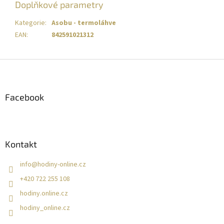
Doplňkové parametry
Kategorie
:
Asobu - termoláhve
EAN
:
842591021312
Z
á
p
a
Facebook
t
í
Kontakt
info
@
hodiny-online.cz
+420 722 255 108
hodiny.online.cz
hodiny_online.cz