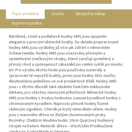
Popis produktu
Značka
Bezpečný nákup
Doprava a platba
Nástěnné, stolní a podlahové hodiny AMS jsou spojením
elegance a precizní německé kvality. Do detailu propracované
hodiny AMS jsou vyráběny již více jak 100 let v německém
Schwarzwaldu. Hodiny AMS jsou osazovány přesnými a
spolehlivými značkovými strojky, které zaručují spolehlivý a
přesný chod a spokojenost zákazníků po celém světě po mnoho
let. Pro výrobu těchto hodin jsou používány materiály a
zpracování té nejvyšší kvality, proto jsou hodiny této značky
dlouhodobou jedničkou ve své produktové třídě. Hodiny AMS
jsou i z těchto důvodů také ideálním funkčním exkluzivním
dárkem, pro všechny slavnostní příležitostí. Německé hodiny
AMS jsou hodiny s trvalou hodnotou. Luxusní kyvadlové hodiny s
chromovaným kyvadlem. Naprosto přesné hodiny řízené
rádiovým signálem. Ciferník je krytý minerálním sklem. Hodiny
jsou z masivního dřeva se žlutými chromovanými prvky.
Rozměry: 25x60cm Hloubka hodin: 10cm Quarzový hodinový
strojek na baterii. Materiál: dřevo - ořech/sklo Prodloužená
záruka na 3 roky! Made in Germany