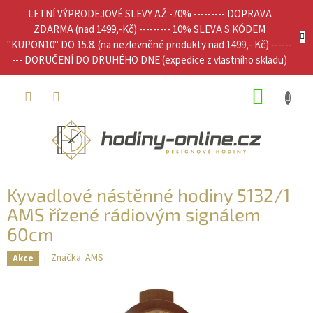
Přejít
LETNÍ VÝPRODEJOVÉ SLEVY AŽ -70% --------- DOPRAVA
na
ZDARMA (nad 1499,-Kč) --------- 10% SLEVA S KÓDEM
obsah
"KUPON10" DO 15.8. (na nezlevněné produkty nad 1499,- Kč) ------
--- DORUČENÍ DO DRUHÉHO DNE (expedice z vlastního skladu)
NÁKUP
KOŠÍK
Kyvadlové nástěnné hodiny 5132/1
AMS řízené rádiovým signálem
60cm
Značka:
AMS
Akce