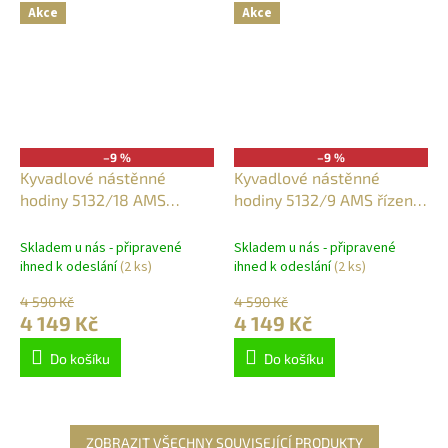
Akce
Akce
–9 %
–9 %
Kyvadlové nástěnné
Kyvadlové nástěnné
hodiny 5132/18 AMS
hodiny 5132/9 AMS řízené
řízené rádiovým signálem
rádiovým signálem 60cm
60cm
Skladem u nás - připravené
Skladem u nás - připravené
ihned k odeslání
(2 ks)
ihned k odeslání
(2 ks)
4 590 Kč
4 590 Kč
4 149 Kč
4 149 Kč
Do košíku
Do košíku
ZOBRAZIT VŠECHNY SOUVISEJÍCÍ PRODUKTY