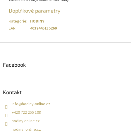
Doplňkové parametry
Kategorie
:
HODINY
EAN
:
4037445135260
Z
á
p
a
Facebook
t
í
Kontakt
info
@
hodiny-online.cz
+420 722 255 108
hodiny.online.cz
hodiny_online.cz