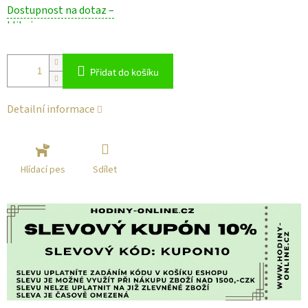
Měrná
Dostupnost na dotaz –
cena:
klikni
Přidat do košíku
Detailní informace
Sdílet
Hlídací pes