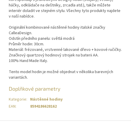
háčky, odkládače na deštníky, zrcadla atd.), takže můžete
interiér doladit ve stejném stylu. Všechny tyto produkty najdete
v naší nabídce.
Originální kombinované nástěnné hodiny italské značky
CalleaDesign.
Odstín předního panelu: světlá modrá
Průměr hodin: 30cm.
Materiál: frézované, vrstvenné lakované dřevo + kovové ručičky.
Značkový quartzový hodinový strojek na baterii AA.
100% Hand Made Italy.
Tento model hodin je možné objednat v několika barevných
variantách.
Doplňkové parametry
Kategorie
:
Nástěnné hodiny
EAN
:
8594186628162
Z
á