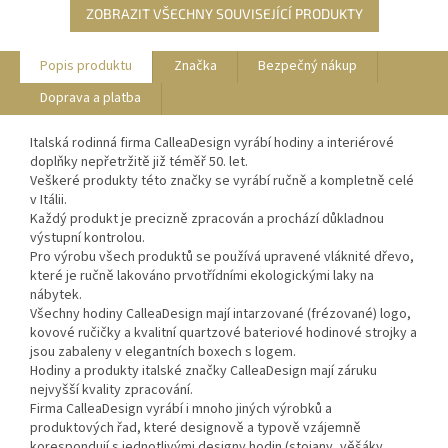
ZOBRAZIT VŠECHNY SOUVISEJÍCÍ PRODUKTY
Popis produktu
Značka
Bezpečný nákup
Doprava a platba
Italská rodinná firma CalleaDesign vyrábí hodiny a interiérové
doplňky nepřetržitě již téměř 50. let.
Veškeré produkty této značky se vyrábí ručně a kompletně celé
v Itálii.
Každý produkt je precizně zpracován a prochází důkladnou
výstupní kontrolou.
Pro výrobu všech produktů se používá upravené vláknité dřevo,
které je ručně lakováno prvotřídními ekologickými laky na
nábytek.
Všechny hodiny CalleaDesign mají intarzované (frézované) logo,
kovové ručičky a kvalitní quartzové bateriové hodinové strojky a
jsou zabaleny v elegantních boxech s logem.
Hodiny a produkty italské značky CalleaDesign mají záruku
nejvyšší kvality zpracování.
Firma CalleaDesign vyrábí i mnoho jiných výrobků a
produktových řad, které designově a typově vzájemně
korespondují s jednotlivými designy hodin (stojany, věšáky,