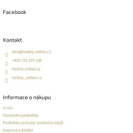
p
a
Facebook
t
í
Kontakt
info
@
hodiny-online.cz
+420 722 255 108
hodiny.online.cz
hodiny_online.cz
Informace o nákupu
O nás
Obchodní podmínky
Podmínky ochrany osobních údajů
Doprava a platba