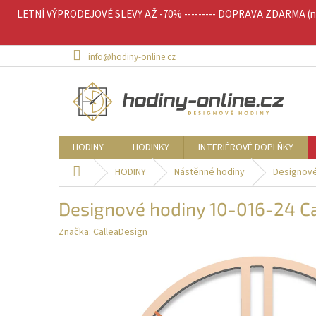
Přejít
LETNÍ VÝPRODEJOVÉ SLEVY AŽ -70% --------- DOPRAVA ZDARMA (nad 
na
obsah
info@hodiny-online.cz
HODINY
HODINKY
INTERIÉROVÉ DOPLŇKY
Domů
HODINY
Nástěnné hodiny
Designové
Designové hodiny 10-016-24 C
Značka:
CalleaDesign