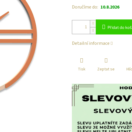
Doručíme do:
10.8.2026
Přidat do koš
Detailní informace
Tisk
Zeptat se
Hlí