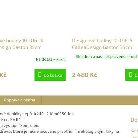
vé hodiny 10-016-14
Designové hodiny 10-016-5
esign Gaston 35cm
CalleaDesign Gaston 35cm
Skladem u nás - připravené ihned 
Na dotaz – klikni
 Kč
2 480 Kč
Do košíku
D
Doprava a platba
ové doplňky nepřetržitě již téměř 50. let.
Do
celé v Itálii.
u výstupní kontrolou.
Kat
řevo, které je ručně lakováno prvotřídními ekologickými laky na