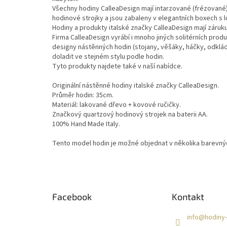
Všechny hodiny CalleaDesign mají intarzované (frézované)
hodinové strojky a jsou zabaleny v elegantních boxech s 
Hodiny a produkty italské značky CalleaDesign mají záruku
Firma CalleaDesign vyrábí i mnoho jiných solitérních pro
designy nástěnných hodin (stojany, věšáky, háčky, odkláda
doladit ve stejném stylu podle hodin.
Tyto produkty najdete také v naší nabídce.
Originální nástěnné hodiny italské značky CalleaDesign.
Průměr hodin: 35cm.
Materiál: lakované dřevo + kovové ručičky.
Značkový quartzový hodinový strojek na baterii AA.
100% Hand Made Italy.
Tento model hodin je možné objednat v několika barevnýc
Z
á
Facebook
Kontakt
p
a
info
@
hodiny-
t