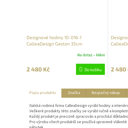
Designové hodiny 10-016-1
Designo
CalleaDesign Gaston 35cm
CalleaD
Na dotaz – klikni
2 480 Kč
2 480
Do košíku
Popis produktu
Značka
Bezpečný nákup
Italská rodinná firma CalleaDesign vyrábí hodiny a interiér
Veškeré produkty této značky se vyrábí ručně a kompletně 
Každý produkt je precizně zpracován a prochází důkladno
Pro výrobu všech produktů se používá upravené vláknité d
nábytek.