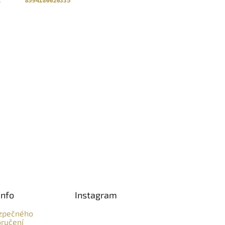
:
8594186626335
info
Instagram
zpečného
ručení