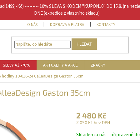
1499,-Kč) --------- 10% SLEVA S KÓDEM "KUPON10" DO 15.8. (na nezl
DNE (expedice z vlastního skladu)
O NÁS
DOPRAVA A PLATBA
KONTAKTY
DOPLŇU
HLEDAT
SLEVY AŽ -70%
AKTUALITY A AKCE
ZNAČKY
 hodiny 10-016-24 CalleaDesign Gaston 35cm
alleaDesign Gaston 35cm
2 480 Kč
2 050 Kč bez DPH
Měrná
Skladem u nás - připravené ih
cena: