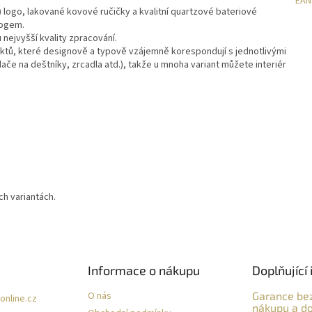
EAN
 logo, lakované kovové ručičky a kvalitní quartzové bateriové
logem.
 nejvyšší kvality zpracování.
duktů, které designově a typově vzájemně korespondují s jednotlivými
če na deštníky, zrcadla atd.), takže u mnoha variant můžete interiér
h variantách.
Informace o nákupu
Doplňující 
O nás
Garance be
online.cz
nákupu a do