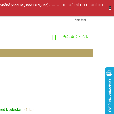
evněné produkty nad 1499,- Kč) --------- DORUČENÍ DO DRUHÉHO
JÍCÍ INFO
MOJE OBJEDNÁVKA
Přihlášení
NÁKUPNÍ
Prázdný košík
KOŠÍK
ned k odeslání
(1 ks)