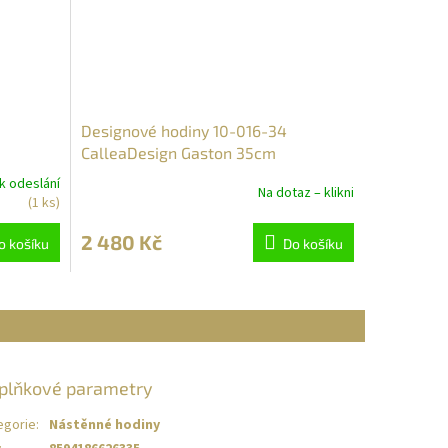
Designové hodiny 10-016-34
CalleaDesign Gaston 35cm
k odeslání
Na dotaz – klikni
(1 ks)
2 480 Kč
o košíku
Do košíku
plňkové parametry
egorie
:
Nástěnné hodiny