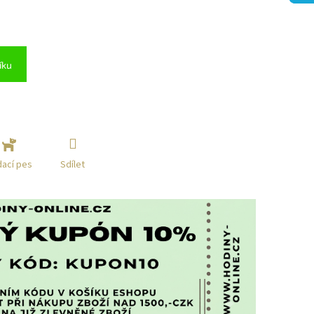
íku
Sdílet
dací pes