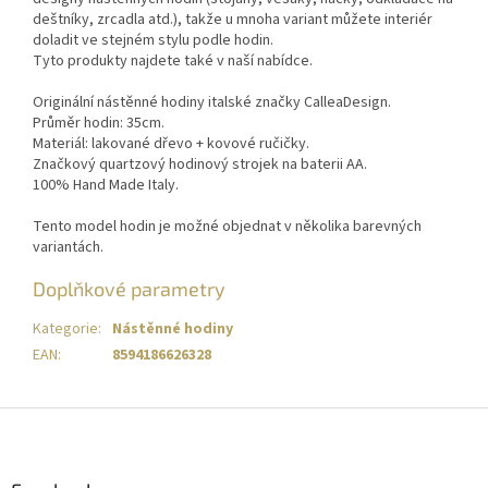
deštníky, zrcadla atd.), takže u mnoha variant můžete interiér
doladit ve stejném stylu podle hodin.
Tyto produkty najdete také v naší nabídce.
Originální nástěnné hodiny italské značky CalleaDesign.
Průměr hodin: 35cm.
Materiál: lakované dřevo + kovové ručičky.
Značkový quartzový hodinový strojek na baterii AA.
100% Hand Made Italy.
Tento model hodin je možné objednat v několika barevných
variantách.
Doplňkové parametry
Kategorie
:
Nástěnné hodiny
EAN
:
8594186626328
Z
á
p