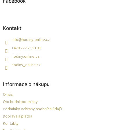
a
Facebook
t
í
Kontakt
info
@
hodiny-online.cz
+420 722 255 108
hodiny.online.cz
hodiny_online.cz
Informace o nákupu
O nás
Obchodní podmínky
Podmínky ochrany osobních údajů
Doprava a platba
Kontakty