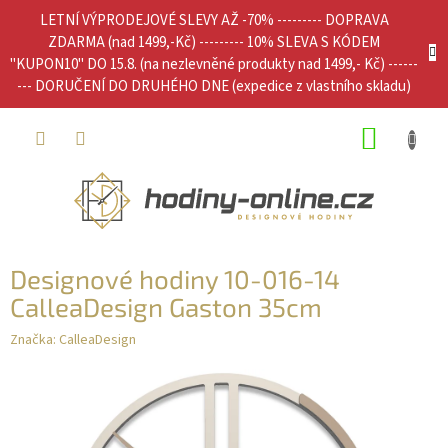
Přejít
LETNÍ VÝPRODEJOVÉ SLEVY AŽ -70% --------- DOPRAVA
na
ZDARMA (nad 1499,-Kč) --------- 10% SLEVA S KÓDEM
obsah
"KUPON10" DO 15.8. (na nezlevněné produkty nad 1499,- Kč) ------
--- DORUČENÍ DO DRUHÉHO DNE (expedice z vlastního skladu)
NÁKUP
KOŠÍK
Designové hodiny 10-016-14
CalleaDesign Gaston 35cm
Značka:
CalleaDesign