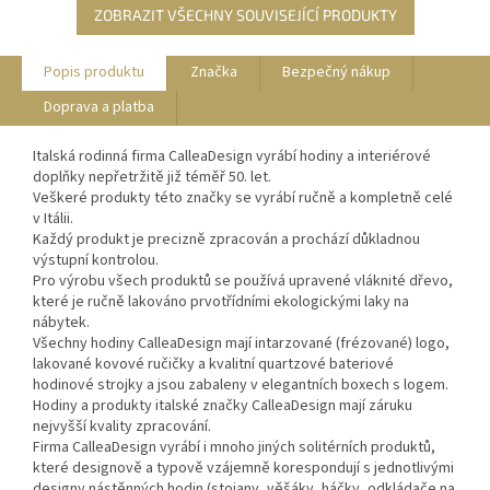
ZOBRAZIT VŠECHNY SOUVISEJÍCÍ PRODUKTY
Popis produktu
Značka
Bezpečný nákup
Doprava a platba
Italská rodinná firma CalleaDesign vyrábí hodiny a interiérové
doplňky nepřetržitě již téměř 50. let.
Veškeré produkty této značky se vyrábí ručně a kompletně celé
v Itálii.
Každý produkt je precizně zpracován a prochází důkladnou
výstupní kontrolou.
Pro výrobu všech produktů se používá upravené vláknité dřevo,
které je ručně lakováno prvotřídními ekologickými laky na
nábytek.
Všechny hodiny CalleaDesign mají intarzované (frézované) logo,
lakované kovové ručičky a kvalitní quartzové bateriové
hodinové strojky a jsou zabaleny v elegantních boxech s logem.
Hodiny a produkty italské značky CalleaDesign mají záruku
nejvyšší kvality zpracování.
Firma CalleaDesign vyrábí i mnoho jiných solitérních produktů,
které designově a typově vzájemně korespondují s jednotlivými
designy nástěnných hodin (stojany, věšáky, háčky, odkládače na