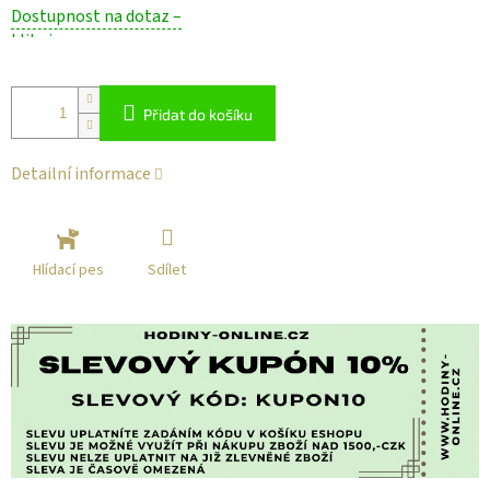
Měrná
Dostupnost na dotaz –
cena:
klikni
Přidat do košíku
Detailní informace
Sdílet
Hlídací pes