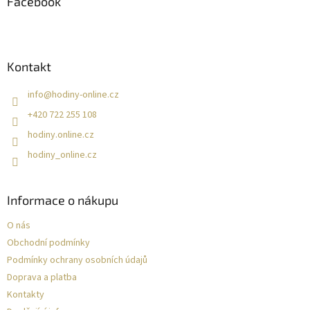
a
Facebook
t
í
Kontakt
info
@
hodiny-online.cz
+420 722 255 108
hodiny.online.cz
hodiny_online.cz
Informace o nákupu
O nás
Obchodní podmínky
Podmínky ochrany osobních údajů
Doprava a platba
Kontakty