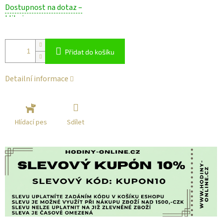
Měrná
Dostupnost na dotaz –
cena:
klikni
Přidat do košíku
Detailní informace
Sdílet
Hlídací pes