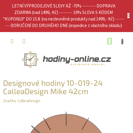
Přejít
LETNÍ VÝPRODEJOVÉ SLEVY AŽ -70% --------- DOPRAVA
na
ZDARMA (nad 1499,-Kč) --------- 10% SLEVA S KÓDEM
obsah
"KUPON10" DO 15.8. (na nezlevněné produkty nad 1499,- Kč) ------
--- DORUČENÍ DO DRUHÉHO DNE (expedice z vlastního skladu)
NÁKUP
KOŠÍK
Designové hodiny 10-019-24
CalleaDesign Mike 42cm
Značka:
CalleaDesign