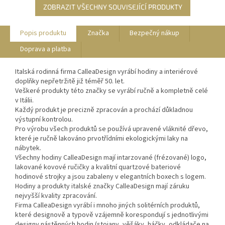
ZOBRAZIT VŠECHNY SOUVISEJÍCÍ PRODUKTY
Popis produktu
Značka
Bezpečný nákup
Doprava a platba
Italská rodinná firma CalleaDesign vyrábí hodiny a interiérové
doplňky nepřetržitě již téměř 50. let.
Veškeré produkty této značky se vyrábí ručně a kompletně celé
v Itálii.
Každý produkt je precizně zpracován a prochází důkladnou
výstupní kontrolou.
Pro výrobu všech produktů se používá upravené vláknité dřevo,
které je ručně lakováno prvotřídními ekologickými laky na
nábytek.
Všechny hodiny CalleaDesign mají intarzované (frézované) logo,
lakované kovové ručičky a kvalitní quartzové bateriové
hodinové strojky a jsou zabaleny v elegantních boxech s logem.
Hodiny a produkty italské značky CalleaDesign mají záruku
nejvyšší kvality zpracování.
Firma CalleaDesign vyrábí i mnoho jiných solitérních produktů,
které designově a typově vzájemně korespondují s jednotlivými
designy nástěnných hodin (stojany, věšáky, háčky, odkládače na