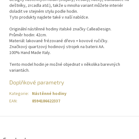
deštníky, zrcadla atd.), takže u mnoha variant můžete interiér
doladit ve stejném stylu podle hodin.
Tyto produkty najdete také v naší nabídce.
Originální nástěnné hodiny italské značky CalleaDesign.
Průměr hodin: 42cm.
Materiál: lakované frézované dřevo + kovové ručičky.
Značkový quartzový hodinový strojek na baterii AA.
100% Hand Made Italy.
Tento model hodin je možné objednat v několika barevných
variantách.
Doplňkové parametry
Kategorie
:
Nástěnné hodiny
EAN
:
8594186622337
Z
á
p