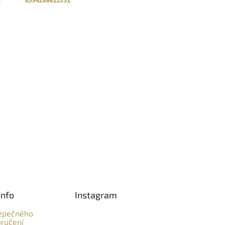
:
8594186622351
info
Instagram
zpečného
ručení