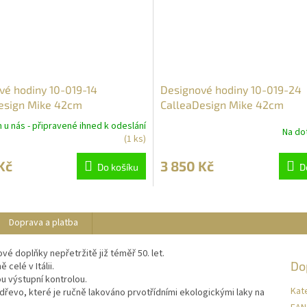
vé hodiny 10-019-14
Designové hodiny 10-019-24
esign Mike 42cm
CalleaDesign Mike 42cm
u nás - připravené ihned k odeslání
Na dot
(1 ks)
Kč
3 850 Kč
Do košíku
D
Doprava a platba
ové doplňky nepřetržitě již téměř 50. let.
Do
celé v Itálii.
u výstupní kontrolou.
Kat
řevo, které je ručně lakováno prvotřídními ekologickými laky na