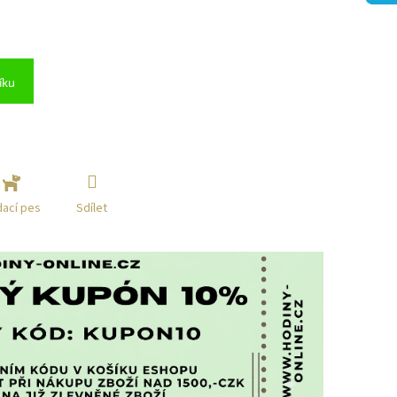
íku
Sdílet
dací pes