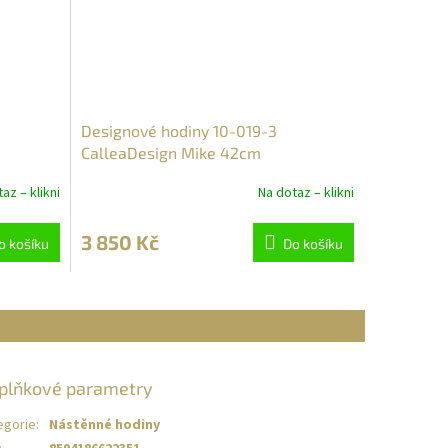
Designové hodiny 10-019-3
CalleaDesign Mike 42cm
az – klikni
Na dotaz – klikni
3 850 Kč
o košíku
Do košíku
plňkové parametry
egorie
:
Nástěnné hodiny