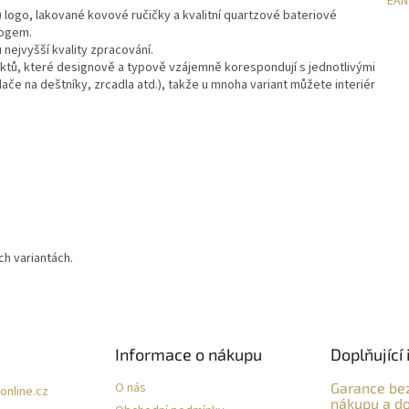
EAN
 logo, lakované kovové ručičky a kvalitní quartzové bateriové
logem.
 nejvyšší kvality zpracování.
duktů, které designově a typově vzájemně korespondují s jednotlivými
če na deštníky, zrcadla atd.), takže u mnoha variant můžete interiér
h variantách.
Informace o nákupu
Doplňující 
O nás
Garance be
online.cz
nákupu a do