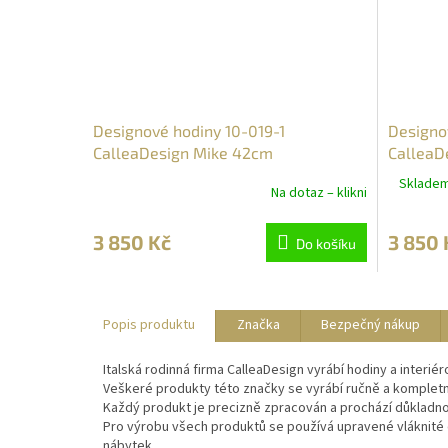
Designové hodiny 10-019-1
Designo
CalleaDesign Mike 42cm
CalleaD
Skladem 
Na dotaz – klikni
3 850 Kč
3 850 
Do košíku
Popis produktu
Značka
Bezpečný nákup
Italská rodinná firma CalleaDesign vyrábí hodiny a interiér
Veškeré produkty této značky se vyrábí ručně a kompletně 
Každý produkt je precizně zpracován a prochází důkladno
Pro výrobu všech produktů se používá upravené vláknité d
nábytek.