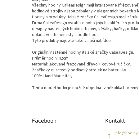
Všechny hodiny CalleaDesign mají intarzované (frézované)
hodinové strojky a jsou zabaleny v elegantních boxech s 
Hodiny a produkty italské značky CalleaDesign mají záruku
Firma CalleaDesign vyrábí i mnoho jiných solitérních pro
designy nástěnných hodin (stojany, věšáky, háčky, odkláda
doladit ve stejném stylu podle hodin.
Tyto produkty najdete také v naší nabídce.
Originální nástěnné hodiny italské značky CalleaDesign.
Průměr hodin: 42cm.
Materiál: lakované frézované dřevo + kovové ručičky.
Značkový quartzový hodinový strojek na baterii AA.
100% Hand Made Italy.
Tento model hodin je možné objednat v několika barevnýc
Z
á
Facebook
Kontakt
p
a
info
@
hodiny-
t