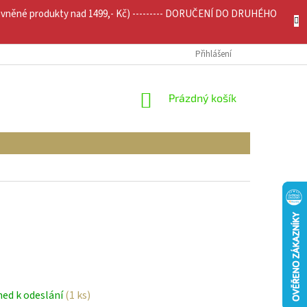
evněné produkty nad 1499,- Kč) --------- DORUČENÍ DO DRUHÉHO
JÍCÍ INFO
MOJE OBJEDNÁVKA
Přihlášení
NÁKUPNÍ
Prázdný košík
KOŠÍK
ned k odeslání
(1 ks)