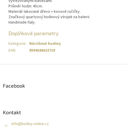
vyfrézovanými klávesami.
Průměr hodin: 45cm.
Materiál: lakované dřevo + kovové ručičky.
Značkový quartzový hodinový strojek na baterii.
Handmade Italy.
Doplňkové parametry
Kategorie
:
Nástěnné hodiny
EAN
:
8594186622719
Z
á
p
a
Facebook
t
í
Kontakt
info
@
hodiny-online.cz