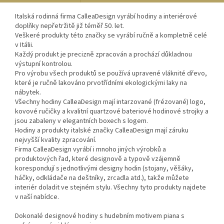
Italská rodinná firma CalleaDesign vyrábí hodiny a interiérové
doplňky nepřetržitě již téměř 50. let.
Veškeré produkty této značky se vyrábí ručně a kompletně celé
v Itálii.
Každý produkt je precizně zpracován a prochází důkladnou
výstupní kontrolou.
Pro výrobu všech produktů se používá upravené vláknité dřevo,
které je ručně lakováno prvotřídními ekologickými laky na
nábytek.
Všechny hodiny CalleaDesign mají intarzované (frézované) logo,
kovové ručičky a kvalitní quartzové bateriové hodinové strojky a
jsou zabaleny v elegantních boxech s logem.
Hodiny a produkty italské značky CalleaDesign mají záruku
nejvyšší kvality zpracování.
Firma CalleaDesign vyrábí i mnoho jiných výrobků a
produktových řad, které designově a typově vzájemně
korespondují s jednotlivými designy hodin (stojany, věšáky,
háčky, odkládače na deštníky, zrcadla atd.), takže můžete
interiér doladit ve stejném stylu. Všechny tyto produkty najdete
v naší nabídce.
Dokonalé designové hodiny s hudebním motivem piana s