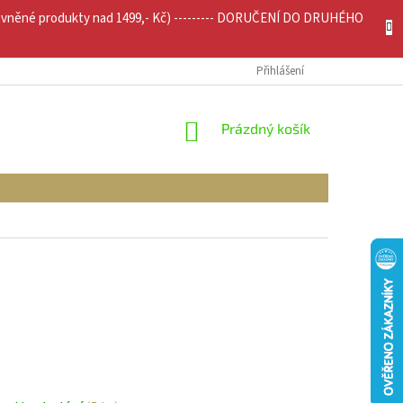
evněné produkty nad 1499,- Kč) --------- DORUČENÍ DO DRUHÉHO
JÍCÍ INFO
MOJE OBJEDNÁVKA
Přihlášení
NÁKUPNÍ
Prázdný košík
KOŠÍK