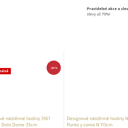
Pravidelné akce a sle
slevy až 70%!
–50 %
 méně
vé nástěnné hodiny 3167
Designové nástěnné hodiny
 Dots Dome 35cm
Punto y coma N 113cm