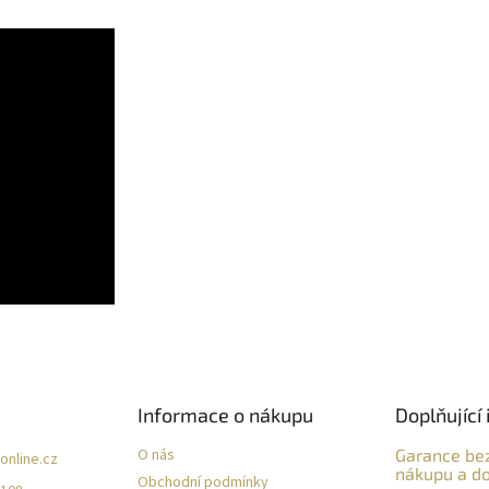
Informace o nákupu
Doplňující 
O nás
Garance be
online.cz
nákupu a do
Obchodní podmínky