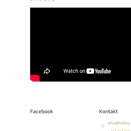
Z
á
Facebook
Kontakt
p
a
info
@
hodiny-
t