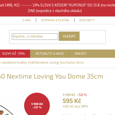
1499,-Kč) --------- 10% SLEVA S KÓDEM "KUPON10" DO 15.8. (na nezl
DNE (expedice z vlastního skladu)
O NÁS
DOPRAVA A PLATBA
KONTAKTY
DOPLŇU
HLEDAT
SLEVY AŽ -70%
AKTUALITY A AKCE
ZNAČKY
 nástěnné hodiny 3160 Nextime Loving You Dome 35cm
60 Nextime Loving You Dome 35cm
1 190 Kč
–50 %
595 Kč
1 190 Kč
492 Kč bez DPH
–50 %
Měrná