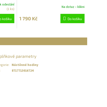
k odeslání
Na dotaz – klikni
(1 ks)
1 790 Kč
o košíku
Do košíku
plňkové parametry
egorie
:
Nástěnné hodiny
:
8717713016724