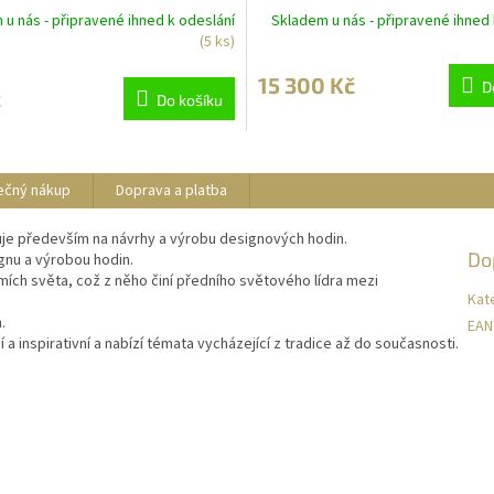
u nás - připravené ihned k odeslání
Skladem u nás - připravené ihned 
(5 ks)
15 300 Kč
D
č
Do košíku
ečný nákup
Doprava a platba
zuje především na návrhy a výrobu designových hodin.
Do
gnu a výrobou hodin.
ích světa, což z něho činí předního světového lídra mezi
Kat
.
EAN
 a inspirativní a nabízí témata vycházející z tradice až do současnosti.