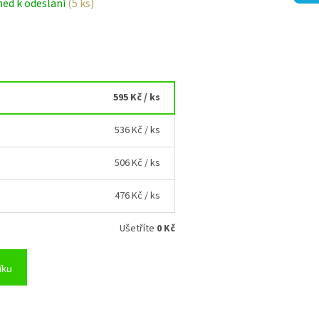
ned k odeslání
(5 ks)
595 Kč
/ ks
536 Kč
/ ks
506 Kč
/ ks
476 Kč
/ ks
Ušetříte
0 Kč
íku