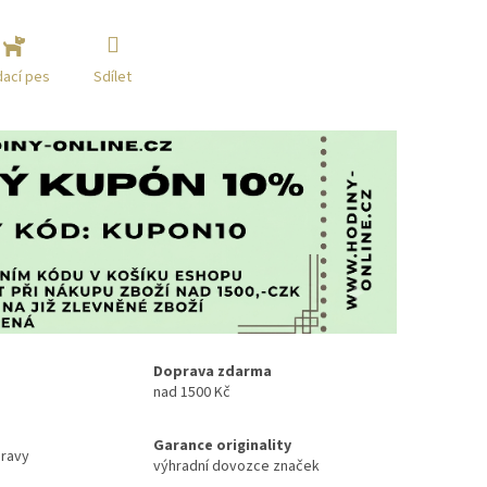
Sdílet
dací pes
Doprava zdarma
nad 1500 Kč
Garance originality
ravy
výhradní dovozce značek