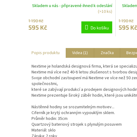
Skladem u nás - připravené ihned k odeslání
Skladem 
(>10 ks)
1 190 Kč
1 190 Kč
595 Kč
595 K
Do košíku
Popis produktu
Videa (1)
Značka
Bezp
Nextime je holandská designová firma, která se speciali
Nextime má více než 40-ti letou zkušenost s tvorbou desi
Svoje obchodní zastoupení má Nextime ve více než 50 zem
společnostmi,
které se zabývají produkcí a prodejem designových hodin
Nextime prezentuje široký záběr hodin, které jsou unikátní
Nástěnné hodiny se srozumitelným motivev...
Ciferník je krytý ochranným vypouklým sklem.
Průměr hodin: 35cm
Quartzový bateriový strojek s plynulým posuvem
Materiál: sklo
Záruka: 2 roky