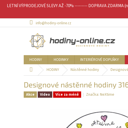
Přejít
LETNÍ VÝPRODEJOVÉ SLEVY AŽ -70% --------- DOPRAVA ZDARMA (nad 
na
obsah
info@hodiny-online.cz
HODINY
HODINKY
INTERIÉROVÉ DOPLŇKY
Domů
HODINY
Nástěnné hodiny
Designové
Designové nástěnné hodiny 31
Značka:
NeXtime
Akce
Video
Více za méně