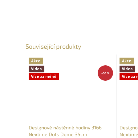
Související produkty
Akce
Akce
Video
Video
–50 %
Více za méně
Více za
Designové nástěnné hodiny 3166
Designo
Nextime Dots Dome 35cm
Nextime