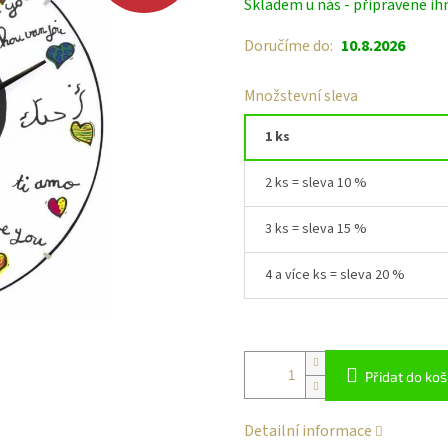
Skladem u nás - připravené ih
cena:
Doručíme do:
10.8.2026
Množstevní sleva
1 ks
2 ks = sleva 10 %
3 ks = sleva 15 %
4 a více ks = sleva 20 %
Přidat do koš
Detailní informace