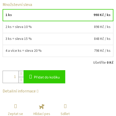
Množstevní sleva
1 ks
998 Kč
/ ks
2 ks = sleva 10 %
898 Kč
/ ks
3 ks = sleva 15 %
848 Kč
/ ks
4 a více ks = sleva 20 %
798 Kč
/ ks
Ušetříte
0 Kč
Přidat do košíku
Detailní informace
Zeptat se
Sdílet
Hlídací pes