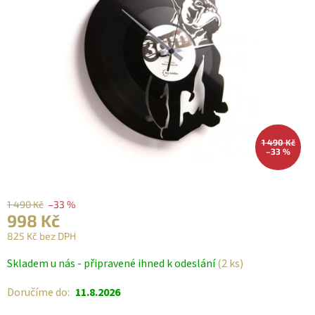
1 490 Kč
–33 %
1 490 Kč
–33 %
998 Kč
825 Kč bez DPH
Měrná
Skladem u nás - připravené ihned k odeslání
(2 ks)
cena:
Doručíme do:
11.8.2026