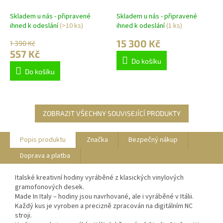
FT9150BK Hands 100cm
coma N 113cm
Skladem u nás - připravené
Skladem u nás - připravené
ihned k odeslání
(>10 ks)
ihned k odeslání
(1 ks)
15 300 Kč
1 390 Kč
557 Kč
Do košíku
Do košíku
ZOBRAZIT VŠECHNY SOUVISEJÍCÍ PRODUKTY
Popis produktu
Značka
Bezpečný nákup
Doprava a platba
Italské kreativní hodiny vyráběné z klasických vinylových
gramofonových desek.
Made In Italy – hodiny jsou navrhované, ale i vyráběné v Itálii.
Každý kus je vyroben a precizně zpracován na digitálním NC
stroji.