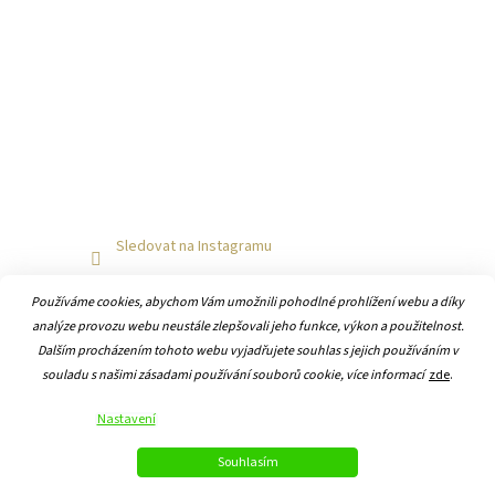
Sledovat na Instagramu
Používáme cookies, abychom Vám umožnili pohodlné prohlížení webu a díky
analýze provozu webu neustále zlepšovali jeho funkce, výkon a použitelnost.
Dalším procházením tohoto webu vyjadřujete souhlas s jejich používáním v
souladu s našimi zásadami používání souborů cookie, více informací
zde
.
Vytvořil Shoptet
Nastavení
Copyright 2026
Hodiny-online.cz
. Všechna práva vyhrazena.
Souhlasím
Upravit nastavení cookies