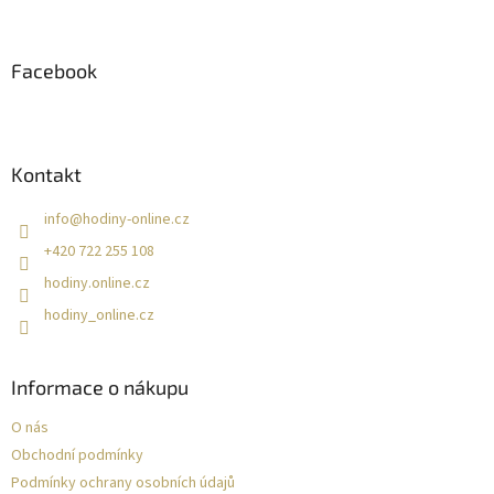
á
p
a
Facebook
t
í
Kontakt
info
@
hodiny-online.cz
+420 722 255 108
hodiny.online.cz
hodiny_online.cz
Informace o nákupu
O nás
Obchodní podmínky
Podmínky ochrany osobních údajů