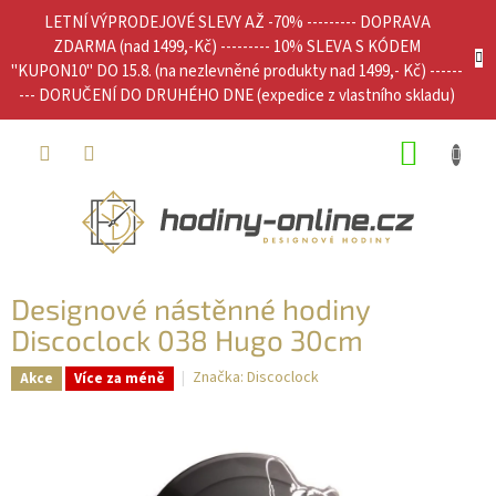
Přejít
LETNÍ VÝPRODEJOVÉ SLEVY AŽ -70% --------- DOPRAVA
na
ZDARMA (nad 1499,-Kč) --------- 10% SLEVA S KÓDEM
obsah
"KUPON10" DO 15.8. (na nezlevněné produkty nad 1499,- Kč) ------
--- DORUČENÍ DO DRUHÉHO DNE (expedice z vlastního skladu)
NÁKUP
KOŠÍK
Designové nástěnné hodiny
Discoclock 038 Hugo 30cm
Značka:
Discoclock
Akce
Více za méně