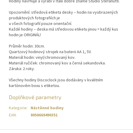
Hodiny navrhuje a vyrábí v Itálii dobře známé Studio Stefanutti.
Upozornění: středová etiketa desky – hodin na vyobrazených
produktových fotografiích je
u všech fotografií pouze orientační.
Každé hodiny – deska má středovou etiketu jinou = každý kus
hodin je ORIGINÁL!
Průměr hodin: 30cm.
Quartzový hodinový strojek na baterii AA 1, 5V.
Materiál hodin: vinyl/chromovaný kov.
Materiál ručiček: chromovaný kov a černá sekundovka.
Záruka: 2 roky.
Všechny hodiny Discoclock jsou dodávány v kvalitním
kartónovém boxu s etiketou.
Doplňkové parametry
Kategorie
:
Nástěnné hodiny
EAN
:
8058669490351
Z