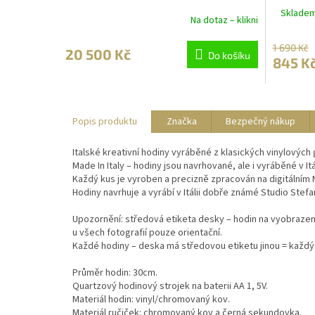
30cm
Skladem 
Na dotaz – klikni
1 690 Kč
20 500 Kč
Do košíku
845 K
Popis produktu
Značka
Bezpečný nákup
Italské kreativní hodiny vyráběné z klasických vinylový
Made In Italy – hodiny jsou navrhované, ale i vyráběné v Itál
Každý kus je vyroben a precizně zpracován na digitálním N
Hodiny navrhuje a vyrábí v Itálii dobře známé Studio Stefan
Upozornění: středová etiketa desky – hodin na vyobrazen
u všech fotografií pouze orientační.
Každé hodiny – deska má středovou etiketu jinou = každý 
Průměr hodin: 30cm.
Quartzový hodinový strojek na baterii AA 1, 5V.
Materiál hodin: vinyl/chromovaný kov.
Materiál ručiček: chromovaný kov a černá sekundovka.