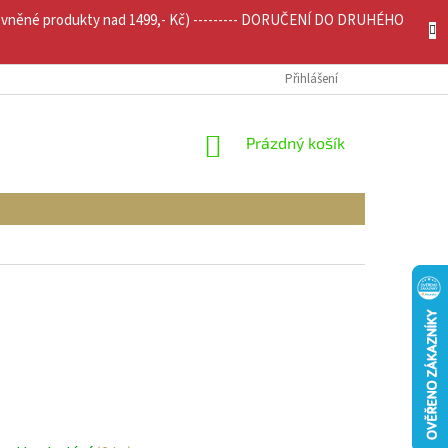
evněné produkty nad 1499,- Kč) --------- DORUČENÍ DO DRUHÉHO
JÍCÍ INFO
MOJE OBJEDNÁVKA
Přihlášení
NÁKUPNÍ
Prázdný košík
KOŠÍK