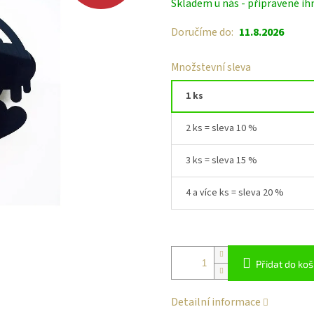
Skladem u nás - připravené ih
cena:
Doručíme do:
11.8.2026
Množstevní sleva
1 ks
2 ks = sleva 10 %
3 ks = sleva 15 %
4 a více ks = sleva 20 %
Přidat do koš
Detailní informace