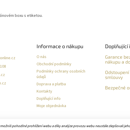
tónovém boxu s etiketou.
Informace o nákupu
Doplňující 
O nás
Garance be
online.cz
nákupu a do
Obchodní podmínky
 108
Podmínky ochrany osobních
Odstoupení 
.cz
údajů
smlouvy
e.cz
Doprava a platba
Bezpečné on
Kontakty
Doplňující info
Moje objednávka
žnili pohodlné prohlížení webu a díky analýze provozu webu neustále zlepšovali jeho 