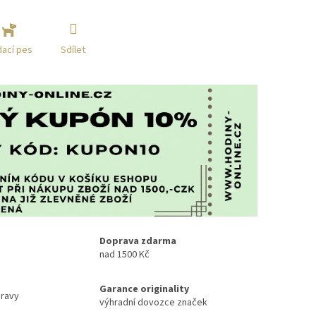
Sdílet
dací pes
Doprava zdarma
nad 1500 Kč
Garance originality
ravy
výhradní dovozce značek