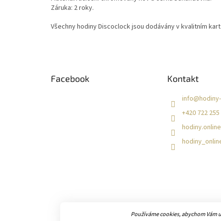
Záruka: 2 roky.
Všechny hodiny Discoclock jsou dodávány v kvalitním kar
Z
á
Facebook
Kontakt
p
a
info
@
hodiny-
t
+420 722 255
í
hodiny.online
hodiny_onlin
Používáme cookies, abychom Vám umo