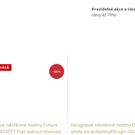
Pravidelné akce a sle
slevy až 70%!
 méně
–50 %
vé nástěnné hodiny Future
Designové nástěnné hodiny 
3010TT Flat walnut titanium
white IncantesimoDesign 40