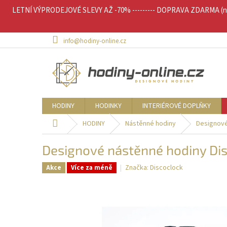
Přejít
LETNÍ VÝPRODEJOVÉ SLEVY AŽ -70% --------- DOPRAVA ZDARMA (nad 
na
obsah
info@hodiny-online.cz
HODINY
HODINKY
INTERIÉROVÉ DOPLŇKY
Domů
HODINY
Nástěnné hodiny
Designové
Designové nástěnné hodiny Dis
Značka:
Discoclock
Akce
Více za méně