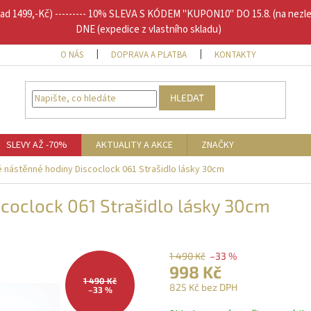
1499,-Kč) --------- 10% SLEVA S KÓDEM "KUPON10" DO 15.8. (na nezl
DNE (expedice z vlastního skladu)
O NÁS
DOPRAVA A PLATBA
KONTAKTY
DOPLŇU
HLEDAT
SLEVY AŽ -70%
AKTUALITY A AKCE
ZNAČKY
 nástěnné hodiny Discoclock 061 Strašidlo lásky 30cm
coclock 061 Strašidlo lásky 30cm
1 490 Kč
–33 %
998 Kč
1 490 Kč
825 Kč bez DPH
–33 %
Měrná