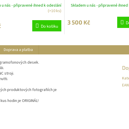
u nás - připravené ihned k odeslání
Skladem u nás - připravené ihned 
(>10 ks)
3 500 Kč
D
č
Do košíku
Doprava a platba
ch gramofonových desek.
Do
ii.
C stroji.
Kat
utti.
EAN
ých produktových fotografiích je
kus hodin je ORIGINÁL!