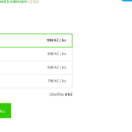
ned k odeslání
(2 ks)
998 Kč
/ ks
898 Kč
/ ks
848 Kč
/ ks
798 Kč
/ ks
Ušetříte
0 Kč
íku