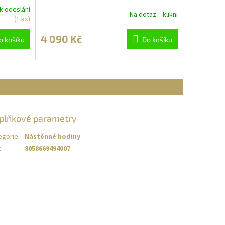
k odeslání
Na dotaz – klikni
(1 ks)
4 090 Kč
o košíku
Do košíku
plňkové parametry
egorie
:
Nástěnné hodiny
:
8058669494007