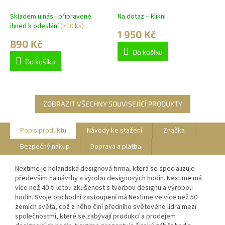
IncantesimoDesign 20cm
Skladem u nás - připravené
Na dotaz – klikni
ihned k odeslání
(>10 ks)
1 950 Kč
890 Kč
Do košíku
Do košíku
ZOBRAZIT VŠECHNY SOUVISEJÍCÍ PRODUKTY
Popis produktu
Návody ke stažení
Značka
Bezpečný nákup
Doprava a platba
Nextime je holandská designová firma, která se specializuje
především na návrhy a výrobu designových hodin. Nextime má
více než 40-ti letou zkušenost s tvorbou designu a výrobou
hodin. Svoje obchodní zastoupení má Nextime ve více než 50
zemích světa, což z něho činí předního světového lídra mezi
společnostmi, které se zabývají produkcí a prodejem