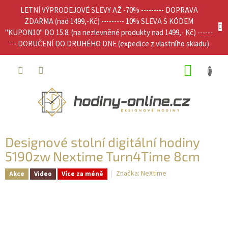
Přejít
LETNÍ VÝPRODEJOVÉ SLEVY AŽ -70% --------- DOPRAVA
na
ZDARMA (nad 1499,-Kč) --------- 10% SLEVA S KÓDEM
obsah
"KUPON10" DO 15.8. (na nezlevněné produkty nad 1499,- Kč) ------
--- DORUČENÍ DO DRUHÉHO DNE (expedice z vlastního skladu)
NÁKUP
KOŠÍK
Designové stolní digitální hodiny
5190zw Nextime Turn4Time 8cm
Značka:
NeXtime
Akce
Video
Více za méně