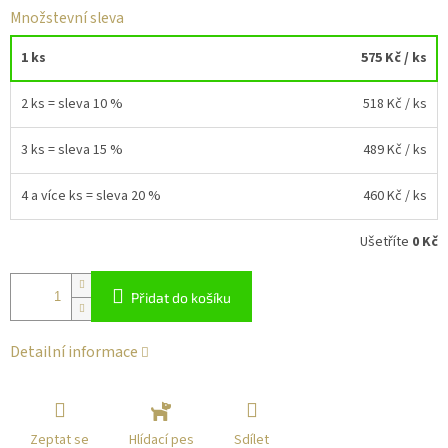
Množstevní sleva
1 ks
575 Kč
/ ks
2 ks = sleva 10 %
518 Kč
/ ks
3 ks = sleva 15 %
489 Kč
/ ks
4 a více ks = sleva 20 %
460 Kč
/ ks
Ušetříte
0 Kč
Přidat do košíku
Detailní informace
Zeptat se
Sdílet
Hlídací pes