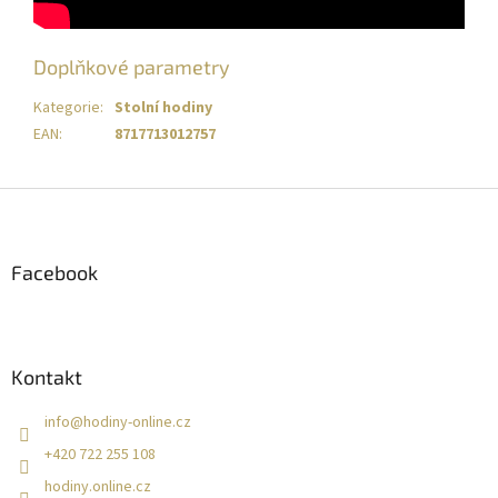
Doplňkové parametry
Kategorie
:
Stolní hodiny
EAN
:
8717713012757
Z
á
p
a
Facebook
t
í
Kontakt
info
@
hodiny-online.cz
+420 722 255 108
hodiny.online.cz