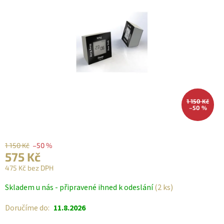
1 150 Kč
–50 %
1 150 Kč
–50 %
575 Kč
475 Kč bez DPH
Měrná
Skladem u nás - připravené ihned k odeslání
(2 ks)
cena:
Doručíme do:
11.8.2026