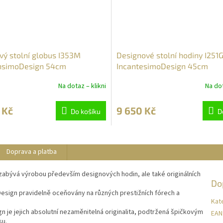
vý stolní globus I353M
Designové stolní hodiny I251
nsimoDesign 54cm
IncantesimoDesign 45cm
Na dotaz – klikni
Na dot
 Kč
9 650 Kč
Do košíku
D
Doprava a platba
 zabývá výrobou především designových hodin, ale také originálních
Do
esign pravidelně oceňovány na různých prestižních fórech a
Kat
n je jejich absolutní nezaměnitelná originalita, podtržená špičkovým
EAN
su.