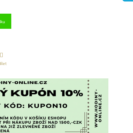
íku
ílet