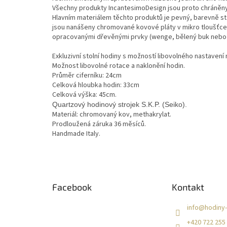
Všechny produkty IncantesimoDesign jsou proto chráněn
Hlavním materiálem těchto produktů je pevný, barevně stab
jsou nanášeny chromované kovové pláty v mikro tloušťce.
opracovanými dřevěnými prvky (wenge, bělený buk nebo 
Exkluzivní stolní hodiny s možností libovolného nastavení 
Možnost libovolné rotace a naklonění hodin.
Průměr ciferníku: 24cm
Celková hloubka hodin: 33cm
Celková výška: 45cm.
Quartzový hodinový strojek S.K.P. (Seiko).
Materiál: chromovaný kov, methakrylat.
Prodloužená záruka 36 měsíců.
Handmade Italy.
Z
á
Facebook
Kontakt
p
a
info
@
hodiny-
t
+420 722 255