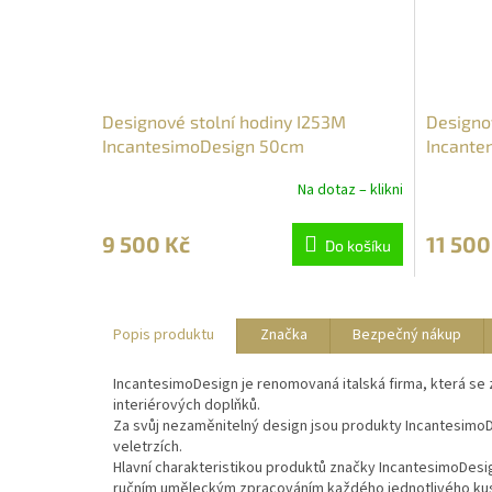
Designové stolní hodiny I253M
Designo
IncantesimoDesign 50cm
Incante
Na dotaz – klikni
9 500 Kč
11 500
Do košíku
Popis produktu
Značka
Bezpečný nákup
IncantesimoDesign je renomovaná italská firma, která se
interiérových doplňků.
Za svůj nezaměnitelný design jsou produkty IncantesimoD
veletrzích.
Hlavní charakteristikou produktů značky IncantesimoDesig
ručním uměleckým zpracováním každého jednotlivého ku