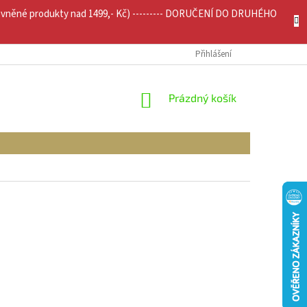
evněné produkty nad 1499,- Kč) --------- DORUČENÍ DO DRUHÉHO
JÍCÍ INFO
MOJE OBJEDNÁVKA
Přihlášení
NÁKUPNÍ
Prázdný košík
KOŠÍK