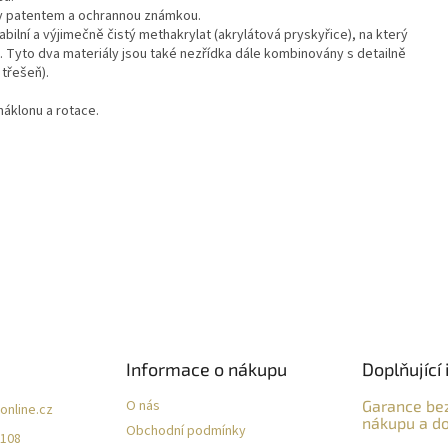
y patentem a ochrannou známkou.
ilní a výjimečně čistý methakrylat (akrylátová pryskyřice), na který
 Tyto dva materiály jsou také nezřídka dále kombinovány s detailně
třešeň).
náklonu a rotace.
Informace o nákupu
Doplňující 
O nás
Garance be
online.cz
nákupu a do
Obchodní podmínky
 108