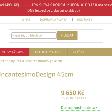
1499,-Kč) --------- 10% SLEVA S KÓDEM "KUPON10" DO 15.8. (na nezl
DNE (expedice z vlastního skladu)
O NÁS
DOPRAVA A PLATBA
KONTAKTY
DOPLŇU
HLEDAT
SLEVY AŽ -70%
AKTUALITY A AKCE
ZNAČKY
lní hodiny I251M IncantesimoDesign 45cm
M IncantesimoDesign 45cm
9 650 Kč
7 975 Kč bez DPH
Měrná
Dostupnost na dotaz –
cena: