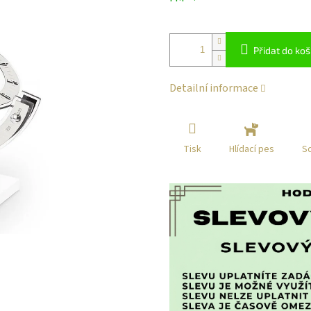
klikni
Přidat do koš
Detailní informace
Tisk
Sd
Hlídací pes