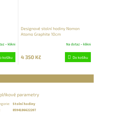
G
Designové stolní hodiny Nomon
Atomo Graphite 10cm
az – klikni
Na dotaz – klikni
4 350 Kč
o košíku
Do košíku
plňkové parametry
egorie
:
Stolní hodiny
:
8594186622207