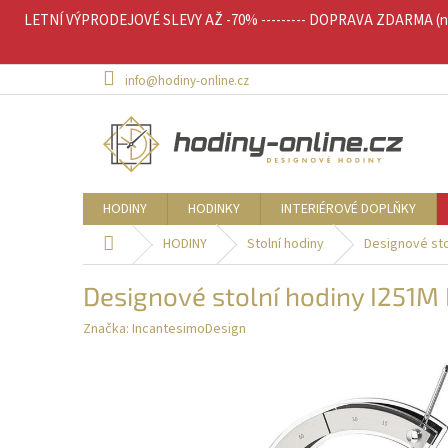
Přejít
LETNÍ VÝPRODEJOVÉ SLEVY AŽ -70% --------- DOPRAVA ZDARMA (nad 
na
obsah
info@hodiny-online.cz
HODINY
HODINKY
INTERIÉROVÉ DOPLŇKY
Domů
HODINY
Stolní hodiny
Designové sto
Designové stolní hodiny I251
Značka:
IncantesimoDesign