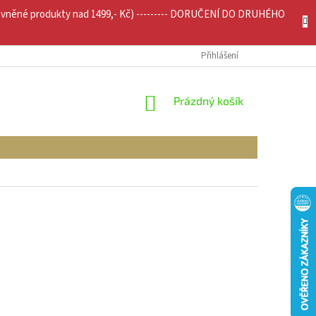
evněné produkty nad 1499,- Kč) --------- DORUČENÍ DO DRUHÉHO
JÍCÍ INFO
MOJE OBJEDNÁVKA
Přihlášení
NÁKUPNÍ
Prázdný košík
KOŠÍK