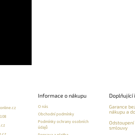
Informace o nákupu
Doplňující 
O nás
Garance be
online.cz
nákupu a do
Obchodní podmínky
 108
Podmínky ochrany osobních
Odstoupení 
.cz
údajů
smlouvy
e.cz
Doprava a platba