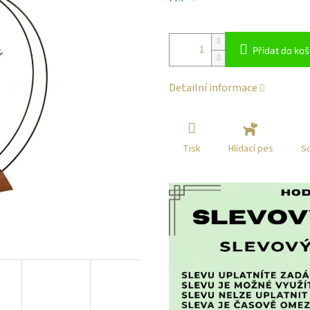
klikni
Přidat do koš
Detailní informace
Tisk
Sd
Hlídací pes