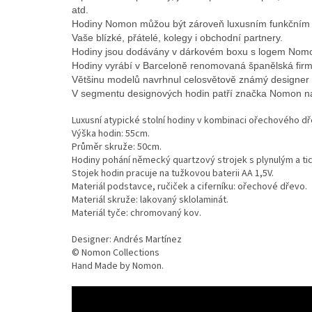
atd.
Hodiny Nomon můžou být zároveň luxusním funkčním dá
Vaše blízké, přátelé, kolegy i obchodní partnery.
Hodiny jsou dodávány v dárkovém boxu s logem Nom
Hodiny vyrábí v Barceloně renomovaná španělská fi
Většinu modelů navrhnul celosvětově známý designer
V segmentu designových hodin patří značka Nomon na 
Luxusní atypické stolní hodiny v kombinaci ořechového d
Výška hodin: 55cm.
Průměr skruže: 50cm.
Hodiny pohání německý quartzový strojek s plynulým a t
Stojek hodin pracuje na tužkovou baterii AA 1,5V.
Materiál podstavce, ručiček a ciferníku: ořechové dřevo.
Materiál skruže: lakovaný sklolaminát.
Materiál tyče: chromovaný kov.
Designer: Andrés Martínez
© Nomon Collections
Hand Made by Nomon.