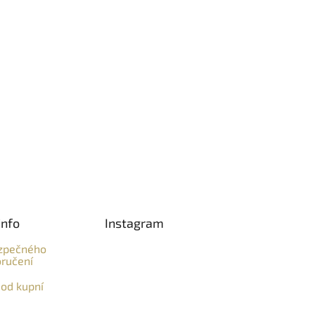
info
Instagram
zpečného
ručení
od kupní