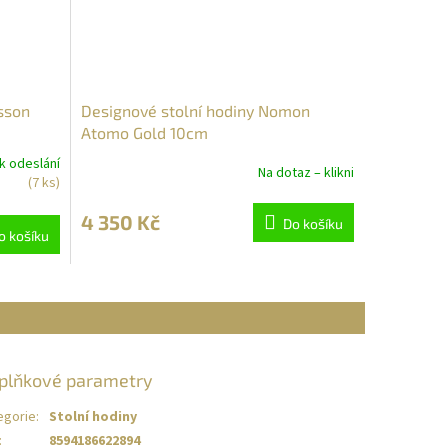
sson
Designové stolní hodiny Nomon
Atomo Gold 10cm
k odeslání
Na dotaz – klikni
(7 ks)
4 350 Kč
Do košíku
o košíku
plňkové parametry
egorie
:
Stolní hodiny
:
8594186622894