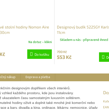
vé stolní hodiny Nomon Aire
Designový budík 5225GY Karl
 30cm
11cm
Skladem u nás - připravené ihned 
Na dotaz – klikni
790 Kč
 Kč
Do košíku
553 Kč
D
ečný nákup
Doprava a platba
nkčním designovým doplňkem všech interiérů.
Do
itý vzhled každého prostoru, kde jsou instalovány.
ež ukazatelem času samostatným luxusním solitérem.
Kat
utelné hodiny oživit a doplnit také mnohé jiné komerční nebo
EAN
race a bary, divadla a kina, ordinace, lékárny, nemocnice, úřady