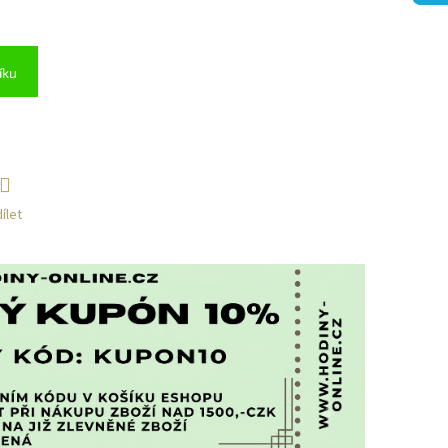
íku
ílet