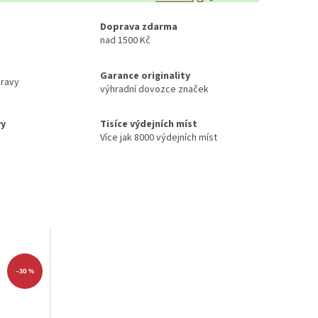
Doprava zdarma
nad 1500 Kč
Garance originality
ravy
výhradní dovozce značek
vy
Tisíce výdejních míst
Více jak 8000 výdejních míst
–30 %