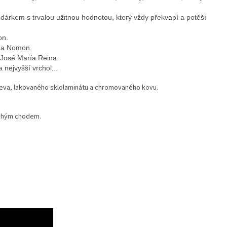
rkem s trvalou užitnou hodnotou, který vždy překvapí a potěší
on.
rma Nomon.
 José María Reina.
nejvyšší vrchol...
řeva, lakovaného sklolaminátu a chromovaného kovu.
ichým chodem.