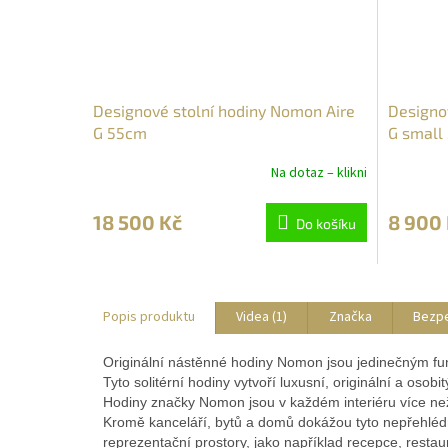
Designové stolní hodiny Nomon Aire
Designo
G 55cm
G small
Na dotaz – klikni
18 500 Kč
8 900
Do košíku
Popis produktu
Videa (1)
Značka
Bezp
Originální nástěnné hodiny Nomon jsou jedinečným fu
Tyto solitérní hodiny vytvoří luxusní, originální a osob
Hodiny značky Nomon jsou v každém interiéru více n
Kromě kanceláří, bytů a domů dokážou tyto nepřehlédn
reprezentační prostory, jako například recepce, restau