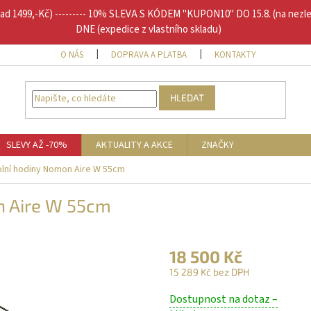
1499,-Kč) --------- 10% SLEVA S KÓDEM "KUPON10" DO 15.8. (na nezl
DNE (expedice z vlastního skladu)
O NÁS
DOPRAVA A PLATBA
KONTAKTY
DOPLŇU
HLEDAT
SLEVY AŽ -70%
AKTUALITY A AKCE
ZNAČKY
lní hodiny Nomon Aire W 55cm
n Aire W 55cm
18 500 Kč
15 289 Kč bez DPH
Měrná
Dostupnost na dotaz –
cena: