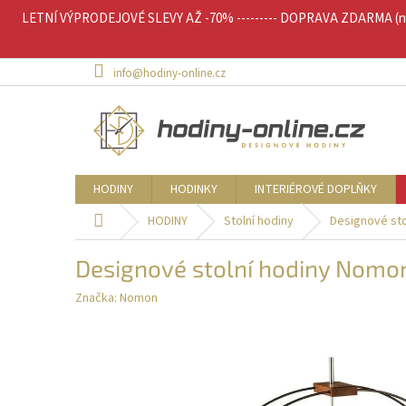
Přejít
LETNÍ VÝPRODEJOVÉ SLEVY AŽ -70% --------- DOPRAVA ZDARMA (nad 
na
obsah
info@hodiny-online.cz
HODINY
HODINKY
INTERIÉROVÉ DOPLŇKY
Domů
HODINY
Stolní hodiny
Designové sto
Designové stolní hodiny Nomo
Značka:
Nomon