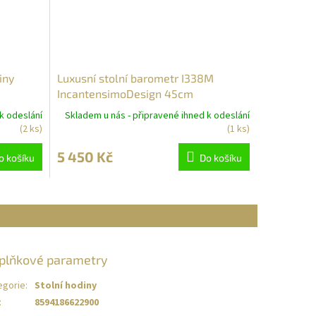
iny
Luxusní stolní barometr I338M
IncantensimoDesign 45cm
k odeslání
Skladem u nás - připravené ihned k odeslání
(2 ks)
(1 ks)
5 450 Kč
o košíku
Do košíku
plňkové parametry
egorie
:
Stolní hodiny
:
8594186622900