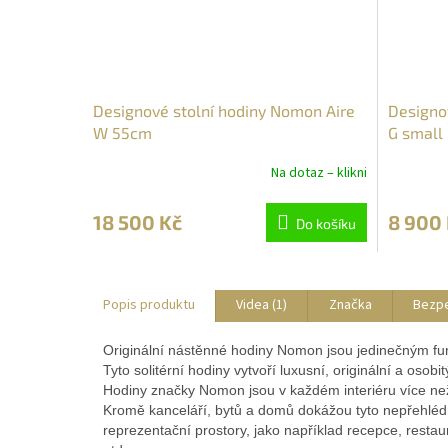
Designové stolní hodiny Nomon Aire
Designo
W 55cm
G small
Na dotaz – klikni
18 500 Kč
8 900
Do košíku
Popis produktu
Videa (1)
Značka
Bezp
Originální nástěnné hodiny Nomon jsou jedinečným fu
Tyto solitérní hodiny vytvoří luxusní, originální a osob
Hodiny značky Nomon jsou v každém interiéru více n
Kromě kanceláří, bytů a domů dokážou tyto nepřehlédn
reprezentační prostory, jako například recepce, restau