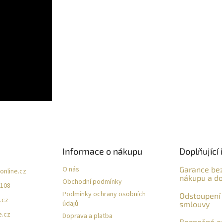
Informace o nákupu
Doplňující 
O nás
Garance be
online.cz
nákupu a do
Obchodní podmínky
 108
Podmínky ochrany osobních
Odstoupení 
.cz
údajů
smlouvy
e.cz
Doprava a platba
Bezpečné on