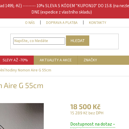
1499,-Kč) --------- 10% SLEVA S KÓDEM "KUPON10" DO 15.8. (na nezl
DNE (expedice z vlastního skladu)
O NÁS
DOPRAVA A PLATBA
KONTAKTY
DOPLŇU
HLEDAT
SLEVY AŽ -70%
AKTUALITY A AKCE
ZNAČKY
lní hodiny Nomon Aire G 55cm
 Aire G 55cm
18 500 Kč
15 289 Kč bez DPH
Měrná
Dostupnost na dotaz –
cena: