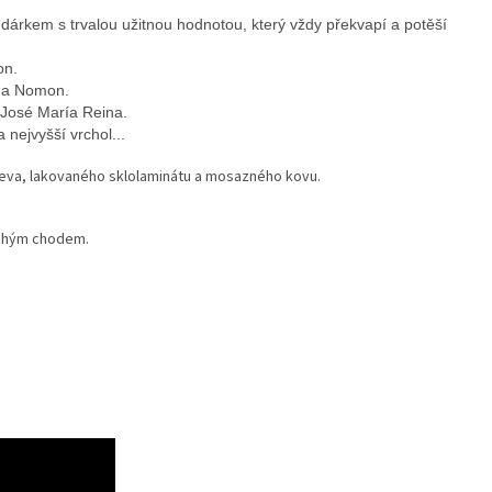
rkem s trvalou užitnou hodnotou, který vždy překvapí a potěší
on.
rma Nomon.
 José María Reina.
nejvyšší vrchol...
řeva, lakovaného sklolaminátu a mosazného kovu.
ichým chodem.