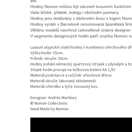
atd.
Hodiny Nomon můžou být zároveň luxusním funkčním dá
Vaše blízké, přátelé, kolegy i obchodní partnery.
Hodiny jsou dodávány v dárkovém boxu s logem Nom
Hodiny vyrábí v Barceloně renomovaná španělská fi
Většinu modelů navrhnul celosvětově známý designer
V segmentu designových hodin patří značka Nomon na 
Luxusní atypické stolní hodiny v kombinaci ořechového d
Výška hodin: 55cm.
Průměr skruže: 50cm.
Hodiny pohání německý quartzový strojek s plynulým a t
Stojek hodin pracuje na tužkovou baterii AA 1,5V.
Materiál podstavce a ručiček: ořechové dřevo.
Materiál skruže: lakovaný sklolaminát.
Materiál ciferníku a tyče: mosazný kov.
Designer: Andrés Martínez
© Nomon Collections
Hand Made by Nomon.