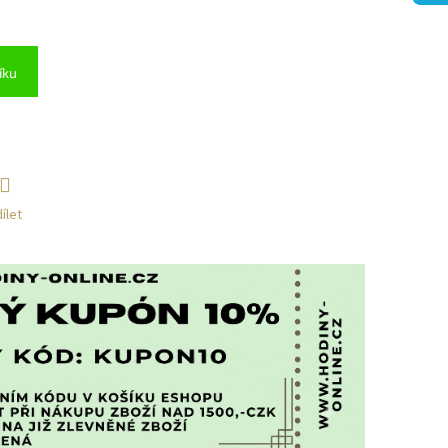
íku
ílet