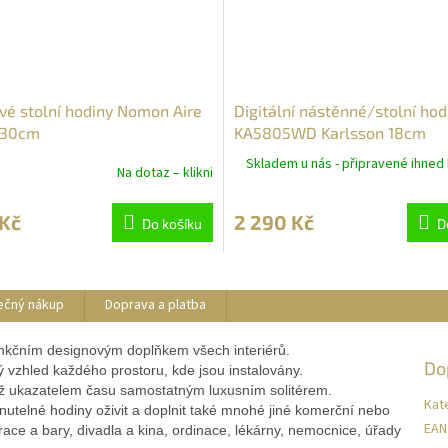
vé stolní hodiny Nomon Aire
Digitální nástěnné/stolní hod
 30cm
KA5805WD Karlsson 18cm
Skladem u nás - připravené ihned 
Na dotaz – klikni
 Kč
2 290 Kč
Do košíku
D
ečný nákup
Doprava a platba
nkčním designovým doplňkem všech interiérů.
Do
itý vzhled každého prostoru, kde jsou instalovány.
ež ukazatelem času samostatným luxusním solitérem.
Kat
utelné hodiny oživit a doplnit také mnohé jiné komerční nebo
EAN
race a bary, divadla a kina, ordinace, lékárny, nemocnice, úřady