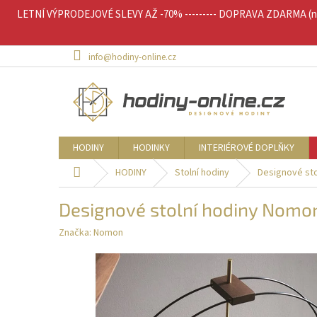
Přejít
LETNÍ VÝPRODEJOVÉ SLEVY AŽ -70% --------- DOPRAVA ZDARMA (nad 
na
obsah
info@hodiny-online.cz
HODINY
HODINKY
INTERIÉROVÉ DOPLŇKY
Domů
HODINY
Stolní hodiny
Designové sto
Designové stolní hodiny Nomon
Značka:
Nomon