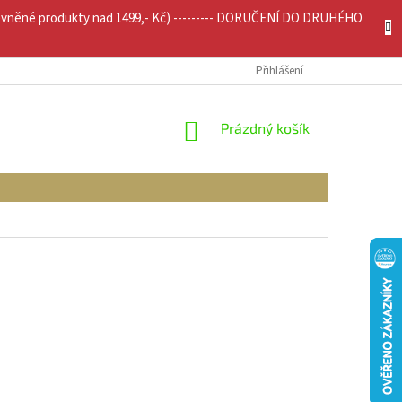
evněné produkty nad 1499,- Kč) --------- DORUČENÍ DO DRUHÉHO
JÍCÍ INFO
MOJE OBJEDNÁVKA
Přihlášení
NÁKUPNÍ
Prázdný košík
KOŠÍK