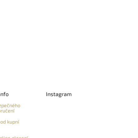
info
Instagram
zpečného
ručení
od kupní
line placení