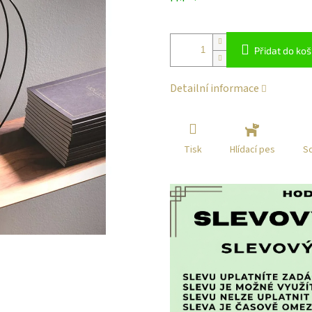
klikni
Přidat do koš
Detailní informace
Tisk
Sd
Hlídací pes