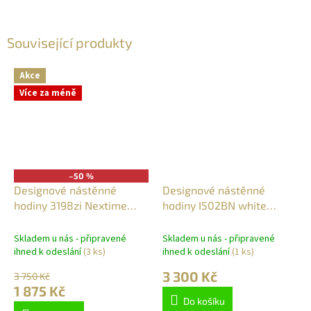
Související produkty
Akce
Více za méně
–50 %
Designové nástěnné
Designové nástěnné
hodiny 3198zi Nextime
hodiny I502BN white
Flare 35cm
IncantesimoDesign 40cm
Skladem u nás - připravené
Skladem u nás - připravené
ihned k odeslání
(3 ks)
ihned k odeslání
(1 ks)
3 300 Kč
3 750 Kč
1 875 Kč
Do košíku