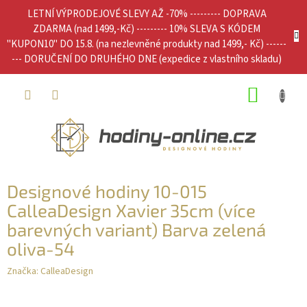
Přejít
LETNÍ VÝPRODEJOVÉ SLEVY AŽ -70% --------- DOPRAVA
na
ZDARMA (nad 1499,-Kč) --------- 10% SLEVA S KÓDEM
obsah
"KUPON10" DO 15.8. (na nezlevněné produkty nad 1499,- Kč) ------
--- DORUČENÍ DO DRUHÉHO DNE (expedice z vlastního skladu)
NÁKUP
KOŠÍK
Designové hodiny 10-015
CalleaDesign Xavier 35cm (více
barevných variant) Barva zelená
oliva-54
Značka:
CalleaDesign