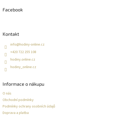
p
a
Facebook
t
í
Kontakt
info
@
hodiny-online.cz
+420 722 255 108
hodiny.online.cz
hodiny_online.cz
Informace o nákupu
O nás
Obchodní podmínky
Podmínky ochrany osobních údajů
Doprava a platba