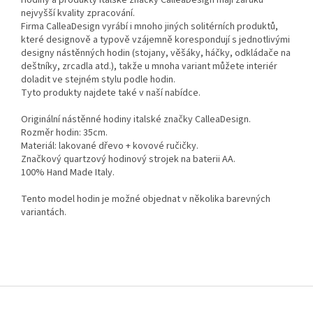
nejvyšší kvality zpracování.
Firma CalleaDesign vyrábí i mnoho jiných solitérních produktů,
které designově a typově vzájemně korespondují s jednotlivými
designy nástěnných hodin (stojany, věšáky, háčky, odkládače na
deštníky, zrcadla atd.), takže u mnoha variant můžete interiér
doladit ve stejném stylu podle hodin.
Tyto produkty najdete také v naší nabídce.
Originální nástěnné hodiny italské značky CalleaDesign.
Rozměr hodin: 35cm.
Materiál: lakované dřevo + kovové ručičky.
Značkový quartzový hodinový strojek na baterii AA.
100% Hand Made Italy.
Tento model hodin je možné objednat v několika barevných
variantách.
Z
á