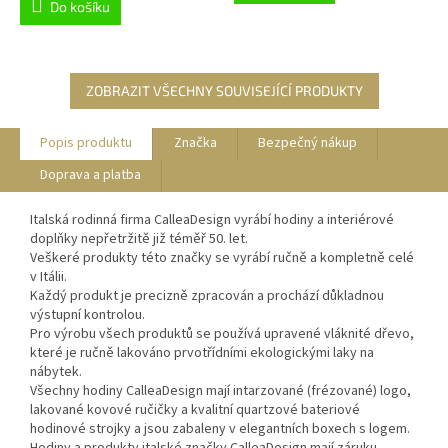
Do košíku
ZOBRAZIT VŠECHNY SOUVISEJÍCÍ PRODUKTY
Popis produktu
Značka
Bezpečný nákup
Doprava a platba
Italská rodinná firma CalleaDesign vyrábí hodiny a interiérové
doplňky nepřetržitě již téměř 50. let.
Veškeré produkty této značky se vyrábí ručně a kompletně celé
v Itálii.
Každý produkt je precizně zpracován a prochází důkladnou
výstupní kontrolou.
Pro výrobu všech produktů se používá upravené vláknité dřevo,
které je ručně lakováno prvotřídními ekologickými laky na
nábytek.
Všechny hodiny CalleaDesign mají intarzované (frézované) logo,
lakované kovové ručičky a kvalitní quartzové bateriové
hodinové strojky a jsou zabaleny v elegantních boxech s logem.
Hodiny a produkty italské značky CalleaDesign mají záruku