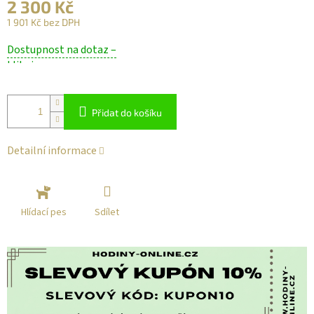
2 300 Kč
1 901 Kč bez DPH
Měrná
Dostupnost na dotaz –
cena:
klikni
Přidat do košíku
Detailní informace
Sdílet
Hlídací pes