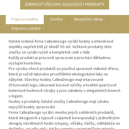
ZOBRAZIT VŠECHNY SOUVISEJÍCÍ PRODUKTY
Popis produktu
Značka
Bezpečný nákup
Doprava a platba
Italská rodinná firma CalleaDesign vyrábí hodiny a interiérové
doplňky nepřetržitě již téměř 50. let. Veškeré produkty této
značky se vyrábí ručně a kompletně celé v Itálii.
Každý produkt je precizně zpracován a prochází důkladnou
výstupní kontrolou.
Pro výrobu všech produktů se používá upravené vláknité dřevo,
které je ručně lakováno prvotřídními ekologickými laky na
nábytek. Všechny hodiny CalleaDesign mají intarzované
(frézované) logo, lakované kovové ručičky a kvalitní quartzové
bateriové hodinové strojky a jsou zabaleny v elegantních boxech
s logem.
Hodiny a produkty italské značky CalleaDesign mají záruku
nejvyšší kvality zpracování.
Firma CalleaDesign vyrábí i mnoho jiných solitérních produktů,
které designově a typově vzájemně korespondují s jednotlivými
designy nástěnných hodin (stojany, věšáky, háčky, odkládače na
deštníky, zrcadla atd.), takže u mnoha variant můžete interiér