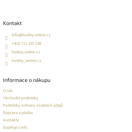
t
í
Kontakt
info
@
hodiny-online.cz
+420 722 255 108
hodiny.online.cz
hodiny_online.cz
Informace o nákupu
O nás
Obchodní podmínky
Podmínky ochrany osobních údajů
Doprava a platba
Kontakty
Doplňující info