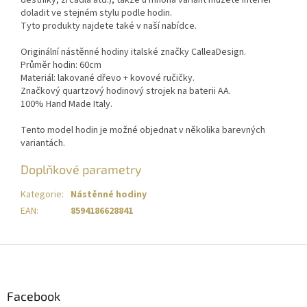
doladit ve stejném stylu podle hodin.
Tyto produkty najdete také v naší nabídce.
Originální nástěnné hodiny italské značky CalleaDesign.
Průměr hodin: 60cm
Materiál: lakované dřevo + kovové ručičky.
Značkový quartzový hodinový strojek na baterii AA.
100% Hand Made Italy.
Tento model hodin je možné objednat v několika barevných
variantách.
Doplňkové parametry
Kategorie
:
Nástěnné hodiny
EAN
:
8594186628841
Z
á
p
a
Facebook