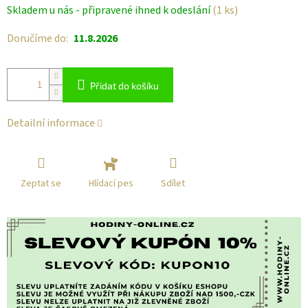
Měrná
Skladem u nás - připravené ihned k odeslání
(1 ks)
cena:
Doručíme do:
11.8.2026
Přidat do košíku
Detailní informace
Zeptat se
Sdílet
Hlídací pes