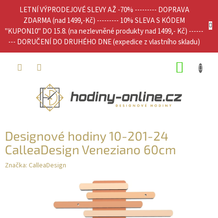
Přejít
LETNÍ VÝPRODEJOVÉ SLEVY AŽ -70% --------- DOPRAVA
na
ZDARMA (nad 1499,-Kč) --------- 10% SLEVA S KÓDEM
obsah
"KUPON10" DO 15.8. (na nezlevněné produkty nad 1499,- Kč) ------
--- DORUČENÍ DO DRUHÉHO DNE (expedice z vlastního skladu)
NÁKUP
KOŠÍK
Designové hodiny 10-201-24
CalleaDesign Veneziano 60cm
Značka:
CalleaDesign