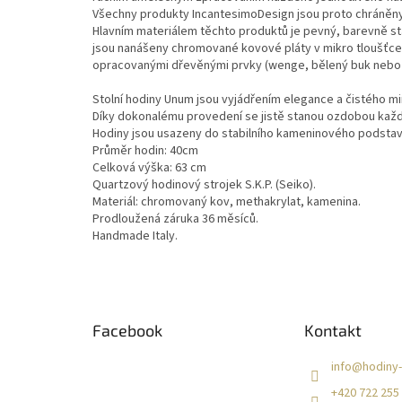
Všechny produkty IncantesimoDesign jsou proto chráněn
Hlavním materiálem těchto produktů je pevný, barevně stab
jsou nanášeny chromované kovové pláty v mikro tloušťce.
opracovanými dřevěnými prvky (wenge, bělený buk nebo 
Stolní hodiny Unum jsou vyjádřením elegance a čistého mi
Díky dokonalému provedení se jistě stanou ozdobou každ
Hodiny jsou usazeny do stabilního kameninového podstav
Průměr hodin: 40cm
Celková výška: 63 cm
Quartzový hodinový strojek S.K.P. (Seiko).
Materiál: chromovaný kov, methakrylat, kamenina.
Prodloužená záruka 36 měsíců.
Handmade Italy.
Z
á
Facebook
Kontakt
p
a
info
@
hodiny-
t
+420 722 255