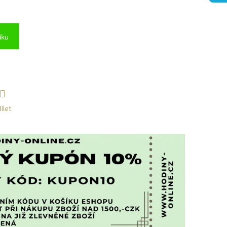
íku
ílet