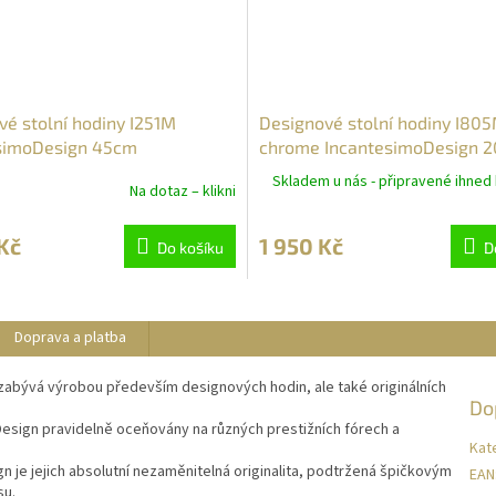
é stolní hodiny I251M
Designové stolní hodiny I80
simoDesign 45cm
chrome IncantesimoDesign 
Skladem u nás - připravené ihned 
Na dotaz – klikni
Kč
1 950 Kč
Do košíku
D
Doprava a platba
 zabývá výrobou především designových hodin, ale také originálních
Do
esign pravidelně oceňovány na různých prestižních fórech a
Kat
n je jejich absolutní nezaměnitelná originalita, podtržená špičkovým
EAN
su.