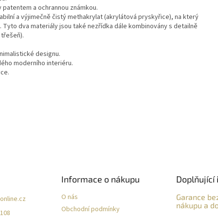
y patentem a ochrannou známkou.
ilní a výjimečně čistý methakrylat (akrylátová pryskyřice), na který
 Tyto dva materiály jsou také nezřídka dále kombinovány s detailně
třešeň).
nimalistické designu.
ého moderního interiéru.
ce.
Informace o nákupu
Doplňující 
O nás
Garance be
online.cz
nákupu a do
Obchodní podmínky
 108