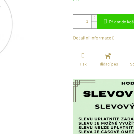
klikni
Přidat do koš
Detailní informace
Tisk
Sd
Hlídací pes