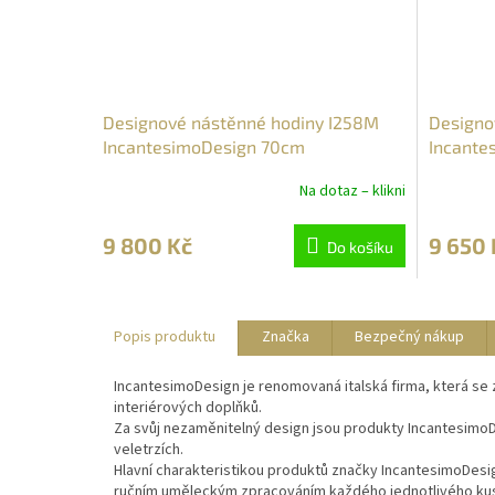
Designové nástěnné hodiny I258M
Designov
IncantesimoDesign 70cm
Incante
Na dotaz – klikni
9 800 Kč
9 650 
Do košíku
Popis produktu
Značka
Bezpečný nákup
IncantesimoDesign je renomovaná italská firma, která se
interiérových doplňků.
Za svůj nezaměnitelný design jsou produkty IncantesimoD
veletrzích.
Hlavní charakteristikou produktů značky IncantesimoDesig
ručním uměleckým zpracováním každého jednotlivého ku