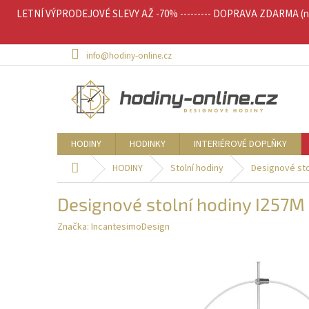
Přejít
LETNÍ VÝPRODEJOVÉ SLEVY AŽ -70% --------- DOPRAVA ZDARMA (nad 
na
obsah
info@hodiny-online.cz
HODINY
HODINKY
INTERIÉROVÉ DOPLŇKY
Domů
HODINY
Stolní hodiny
Designové sto
Designové stolní hodiny I257
Značka:
IncantesimoDesign