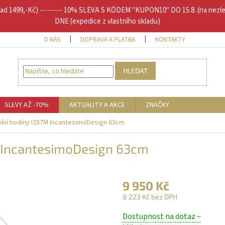
1499,-Kč) --------- 10% SLEVA S KÓDEM "KUPON10" DO 15.8. (na nezl
DNE (expedice z vlastního skladu)
O NÁS
DOPRAVA A PLATBA
KONTAKTY
DOPLŇU
HLEDAT
SLEVY AŽ -70%
AKTUALITY A AKCE
ZNAČKY
lní hodiny I257M IncantesimoDesign 63cm
M IncantesimoDesign 63cm
9 950 Kč
8 223 Kč bez DPH
Měrná
Dostupnost na dotaz –
cena: