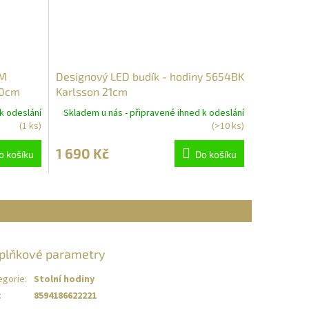
5M
Designový LED budík - hodiny 5654BK
20cm
Karlsson 21cm
k odeslání
Skladem u nás - připravené ihned k odeslání
(1 ks)
(>10 ks)
1 690 Kč
o košíku
Do košíku
plňkové parametry
egorie
:
Stolní hodiny
:
8594186622221