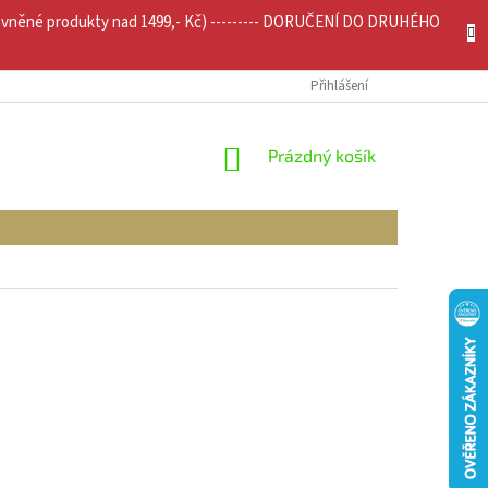
evněné produkty nad 1499,- Kč) --------- DORUČENÍ DO DRUHÉHO
JÍCÍ INFO
MOJE OBJEDNÁVKA
Přihlášení
NÁKUPNÍ
Prázdný košík
KOŠÍK